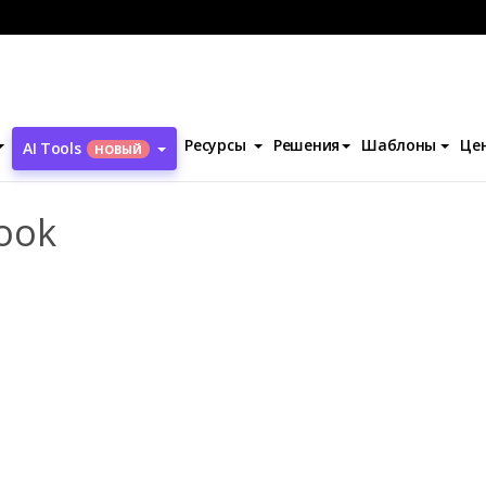
y Manicure Lookbook
Ресурсы
Решения
Шаблоны
Це
AI Tools
НОВЫЙ
ook