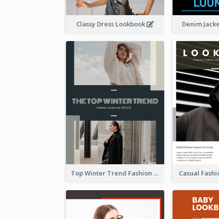
Classy Dress Lookbook
Denim Jack
Top Winter Trend Fashion Lookbook
Casual Fash