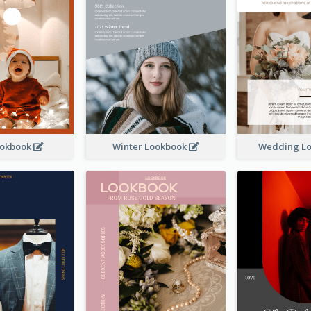
ookbook
Winter Lookbook
Wedding L