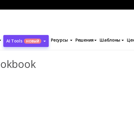
l Sport Apparel Lookbook
Ресурсы
Решения
Шаблоны
Це
AI Tools
НОВЫЙ
ookbook