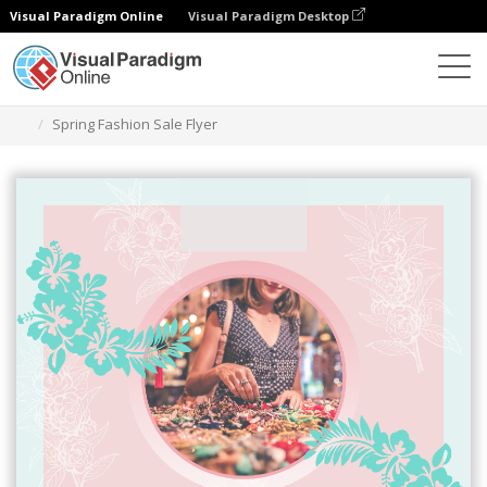
Visual Paradigm Online
Visual Paradigm Desktop
그래픽 디자인 도구
템플릿
전단지
Spring Fashion Sale Flyer