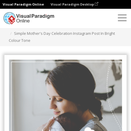
Visual Paradigm Online
Visual Paradigm Desktop
그래픽 디자인 도구
템플릿
인스타그램 게시물
Simple Mother's Day Celebration Instagram Post In Bright
Colour Tone