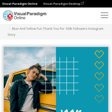
Visual Paradigm Online
Visual Paradigm Desktop
그래픽 디자인 도구
템플릿
인스타그램 스토리
Blue And Yellow Fun Thank You For 100k Followers Instagram
Story