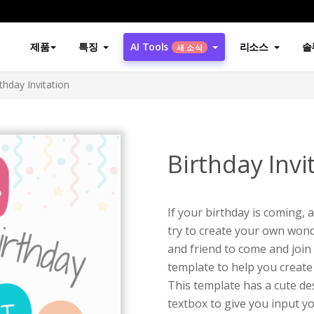
제품
특징
AI Tools
리소스
솔
새 소식
thday Invitation
Birthday Invi
If your birthday is coming, 
try to create your own wonde
and friend to come and join 
template to help you create
This template has a cute de
textbox to give you input yo