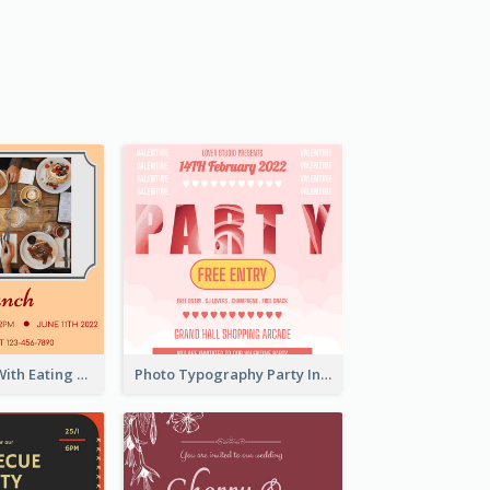
Orange Hotel With Eating Brunch Invitation
Photo Typography Party Invitation Design Templates