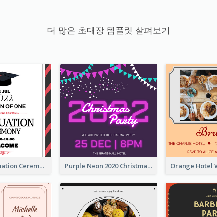
더 많은 초대장 템플릿 살펴보기
Simple Graduation Ceremony Invitation Design Template
Purple Neon 2020 Christmas Party Invitation