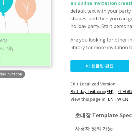
an online invitation crea
default text with your party
shapes, and then you can get
holiday party. Start personal
Are you looking for other i
library for more invitation 
이 템플릿 편집
day Invitation
Edit Localized Version:
Birthday Invitation(EN)
|
生日邀請
View this page in:
EN
TW
CN
초대장 Template Specif
사용자 정의 가능: