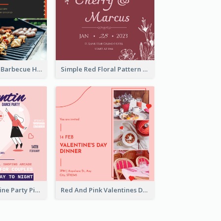
Black With Red Barbecue Housewarming Invitation
Simple Red Floral Pattern Wedding Invitation
Modern Valentine Party Pink Invitation Design Templates
Red And Pink Valentines Day Dinner Invitation