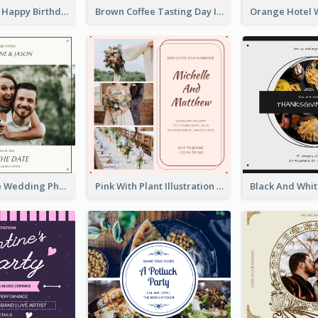
Pastel Purple Happy Birthday Party Invitation
Brown Coffee Tasting Day In December Invitation
Green Simple Wedding Photo Wedding Invitation
Pink With Plant Illustration Wedding Party Invitation