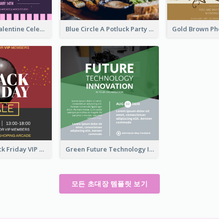
Lovely Pink Valentine Celebration Invitation Design Ideas
Blue Circle A Potluck Party Invitation
Stunning Black Friday VIP Pass Invitation Design Idea
Green Future Technology Innovation Invitation
모든 초대장 템플릿 보기