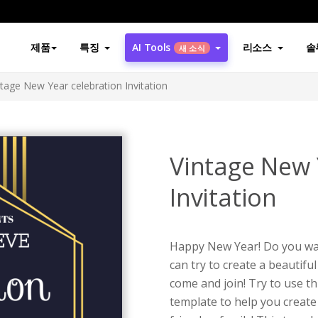
제품
특징
AI Tools
리소스
솔
새 소식
ntage New Year celebration Invitation
Vintage New 
Invitation
Happy New Year! Do you wan
can try to create a beautiful
come and join! Try to use th
template to help you create 