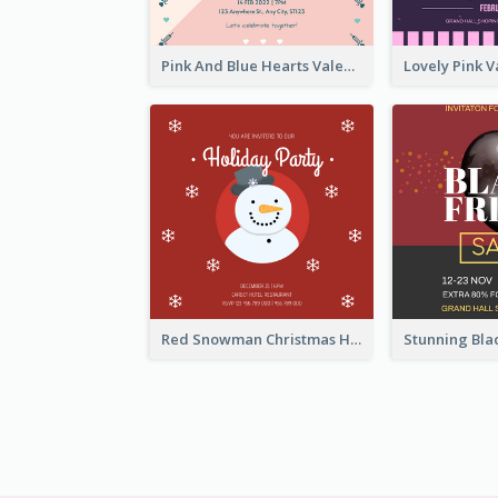
Pink And Blue Hearts Valentines Day Dinner Invitation
Red Snowman Christmas Holiday Party Invitation