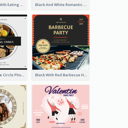
Orange Hotel With Eating Brunch Invitation
Black And White Romantic Wedding Party
Black And White Circle Photo Thanksgiving Dinner Invitation
Black With Red Barbecue Housewarming Invitation