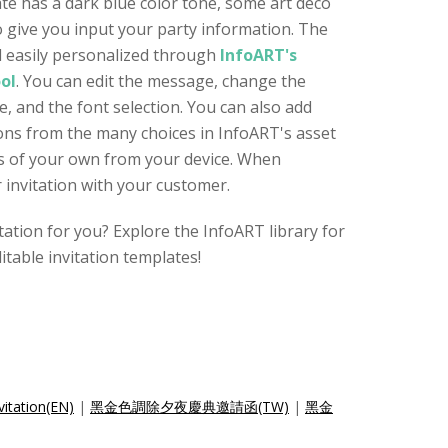
ate has a dark blue color tone, some art deco
 give you input your party information. The
nd easily personalized through
InfoART's
ool
. You can edit the message, change the
, and the font selection. You can also add
icons from the many choices in InfoART's asset
les of your own from your device. When
 invitation with your customer.
vitation for you? Explore the InfoART library for
itable invitation templates!
vitation(EN)
|
黑金色調除夕夜慶典邀請函(TW)
|
黑金