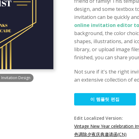
friend or family! This templ
design, and some textbox to
invitation can be quickly a
online invitation editor t
background, the color choice
shapes, illustrations, and 
library, or upload image fi
finished, you can share your
Not sure if it's the right in
Invitation Design
an extensive collection of ed
이 템플릿 편집
Edit Localized Version:
Vintage New Year celebration In
色调除夕夜庆典邀请函(CN)