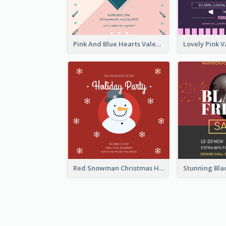
Pink And Blue Hearts Valentines Day Dinner Invitation
Red Snowman Christmas Holiday Party Invitation