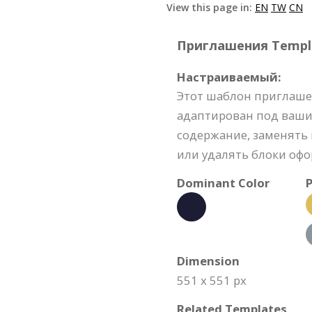
View this page in:
EN
TW
CN
Приглашения Templat
Настраиваемый:
Этот шаблон приглаш
адаптирован под ваши
содержание, заменять 
или удалять блоки офо
Dominant Color
P
Dimension
551 x 551 px
Related Templates