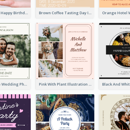
Pastel Purple Happy Birthday Party Invitation
Brown Coffee Tasting Day In December Invitation
Green Simple Wedding Photo Wedding Invitation
Pink With Plant Illustration Wedding Party Invitation