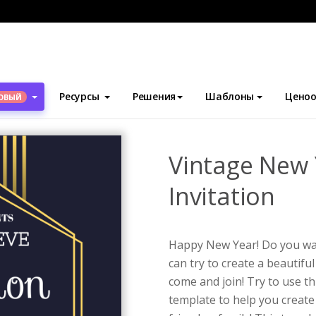
блоны
Приглашения
Vintage New Year celebration Invitation
Ресурсы
Решения
Шаблоны
Ценоо
ОВЫЙ
Vintage New 
Invitation
Happy New Year! Do you wan
can try to create a beautiful
come and join! Try to use th
template to help you create 