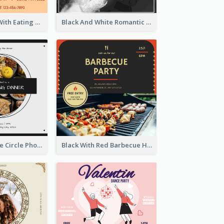
Orange Hotel With Eating Brunch Invitation
Black And White Romantic Wedding Party
Black And White Circle Photo Thanksgiving Dinner Invitation
Black With Red Barbecue Housewarming Invitation