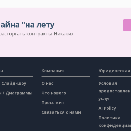
айна "на лету
 расторгать контракты. Никаких
сы
Компания
Юридическая
/ Слайд-шоу
О нас
Условия
предоставлен
н / Диаграммы
Что нового
услуг
Пресс-кит
AI Policy
Связаться с нами
Политика
конфиденциа