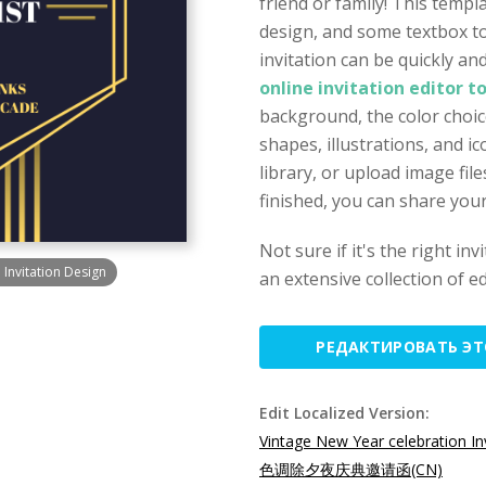
friend or family! This templ
design, and some textbox to
invitation can be quickly a
online invitation editor t
background, the color choice
shapes, illustrations, and 
library, or upload image fi
finished, you can share your
Not sure if it's the right in
Invitation Design
an extensive collection of ed
РЕДАКТИРОВАТЬ Э
Edit Localized Version:
Vintage New Year celebration In
色调除夕夜庆典邀请函(CN)