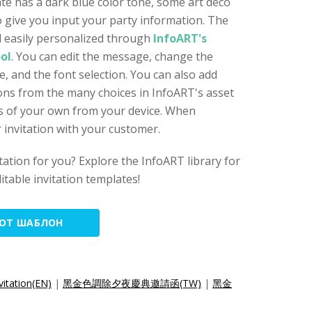
ate has a dark blue color tone, some art deco
 give you input your party information. The
nd easily personalized through
InfoART's
ool
. You can edit the message, change the
, and the font selection. You can also add
icons from the many choices in InfoART's asset
les of your own from your device. When
 invitation with your customer.
vitation for you? Explore the InfoART library for
itable invitation templates!
ТОТ ШАБЛОН
vitation(EN)
|
黑金色調除夕夜慶典邀請函(TW)
|
黑金