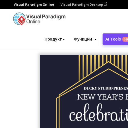
Visual Paradigm Online
Visual Paradigm Desktop
Инструмент графического дизайна
Ша
Продукт
Функции
AI Tools
Н