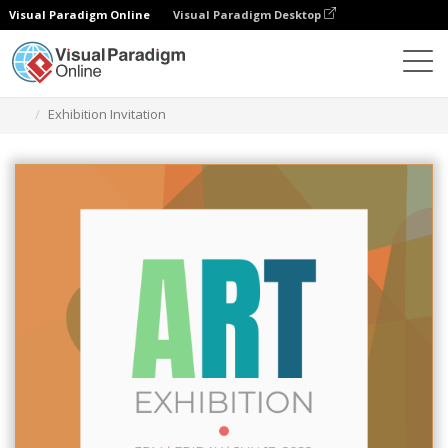
Visual Paradigm Online
Visual Paradigm Desktop
그래픽 디자인 도구
템플릿
초대장
Exhibition Invitation