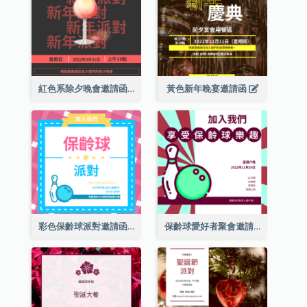
紅色系除夕晚會邀請函
黃色新年晚宴邀請函
彩色保齡球派對邀請函
保齡球愛好者聚會邀請函