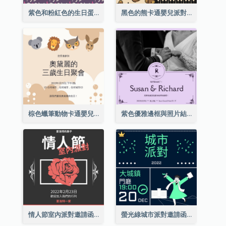
紫色和粉紅色的生日蛋糕插圖聚會請柬
黑色的熊卡通嬰兒派對請柬
棕色蠟筆動物卡通嬰兒生日邀請
紫色優雅邊框與照片結婚請柬
情人節室內派對邀請函
螢光綠城市派對邀請函