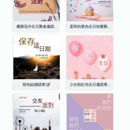
優雅花卉生日聚會邀請函
柔和的紫色生日快樂聚會請柬
棕色結婚請柬
少女粉紅色生日邀請柬