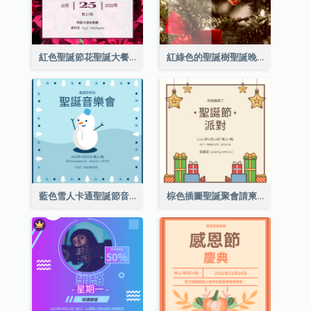
紅色聖誕節花聖誕大餐請柬
紅綠色的聖誕樹聖誕晚會邀請函
藍色雪人卡通聖誕節音樂會邀請
棕色插圖聖誕聚會請柬