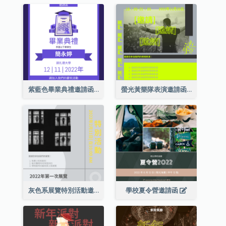
紫藍色畢業典禮邀請函
螢光黃樂隊表演邀請函
灰色系展覽特別活動邀請函
學校夏令營邀請函