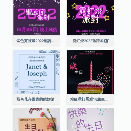
紫色霓虹燈2022聖誕晚會邀請函
霓虹燈2022邀請函
藍色花卉圖案的結婚請柬
粉紅霓虹蛋糕18歲生日請柬