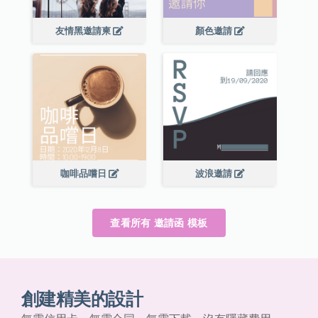
友情黑邀請柬
顏色邀請
咖啡品嚐日
波浪邀請
查看所有 邀請函 模板
創建精美的設計