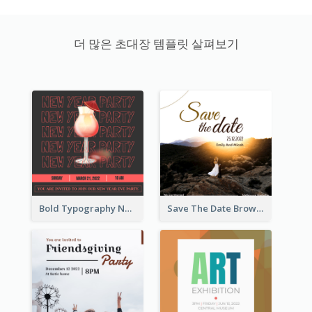
더 많은 초대장 템플릿 살펴보기
Bold Typography New Year Party Invitation Design
Save The Date Brown Marriage Invitation