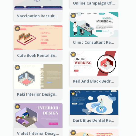
Online Campaign Of Recruiting Donors With Isometric Display
Vaccination Recruitment Instagram Post With Isometric Diagram
Clinic Consultant Register Page With Isometric Diagram
Cute Book Rental Service Landing Site
Red And Black Bedroom Cool Web Banner
Kaki Interior Designer Landing Page With Isometric Diagram
Dark Blue Dental Registration Page With Isometric Graphics
Violet Interior Design Banner With Isometric Diagram