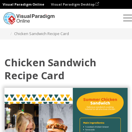
Visual Paradigm Online
Visual Paradigm Desktop
그래픽 디자인 도구
템플릿
레시피 카드
Chicken Sandwich Recipe Card
Chicken Sandwich
Recipe Card