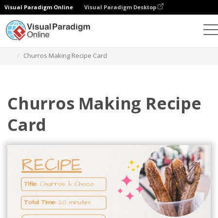
Visual Paradigm Online
Visual Paradigm Desktop
그래픽 디자인 도구
템플릿
레시피 카드
Churros Making Recipe Card
Churros Making Recipe
Card