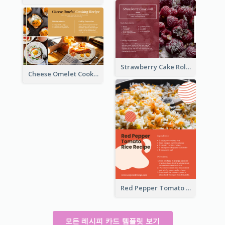
Strawberry Cake Roll Recipe Card
Cheese Omelet Cooking Recipe Card
Red Pepper Tomato Rice Recipe Card
모든 레시피 카드 템플릿 보기