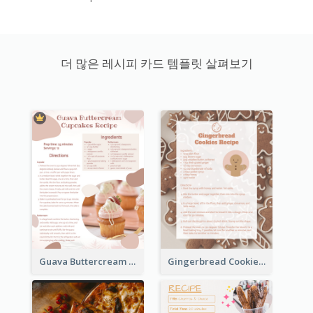
더 많은 레시피 카드 템플릿 살펴보기
Guava Buttercream Cupcake Cards Recipe Card
Gingerbread Cookies Recipe Card