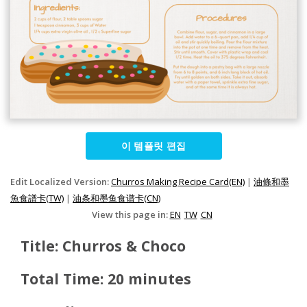
이 템플릿 편집
Edit Localized Version:
Churros Making Recipe Card(EN)
|
油條和墨
魚食譜卡(TW)
|
油条和墨鱼食谱卡(CN)
View this page in:
EN
TW
CN
Title: Churros & Choco
Total Time: 20 minutes