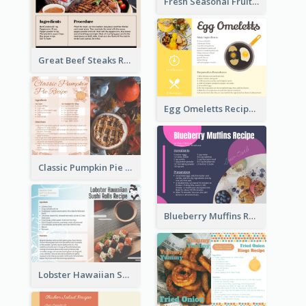
Fresh Seasonal Fruit Tart Recipe Card
Great Beef Steaks Recipe Card
Egg Omeletts Recipe Card
Classic Pumpkin Pie Recipe Card
Blueberry Muffins Recipe Card
Lobster Hawaiian Sushi Rolls Recipe Card