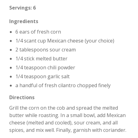
Servings: 6
Ingredients
6 ears of fresh corn
1/4 scant cup Mexican cheese (your choice)
2 tablespoons sour cream
1/4 stick melted butter
1/4 teaspoon chili powder
1/4 teaspoon garlic salt
a handful of fresh cilantro chopped finely
Directions
Grill the corn on the cob and spread the melted
butter while roasting. In a small bowl, add Mexican
cheese (melted and cooled), sour cream, and all
spices, and mix well. Finally, garnish with coriander.