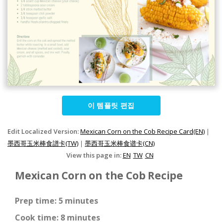
이 템플릿 편집
Edit Localized Version:
Mexican Corn on the Cob Recipe Card(EN)
|
墨西哥玉米棒食譜卡(TW)
|
墨西哥玉米棒食谱卡(CN)
View this page in:
EN
TW
CN
Mexican Corn on the Cob Recipe
Prep time: 5 minutes
Cook time: 8 minutes