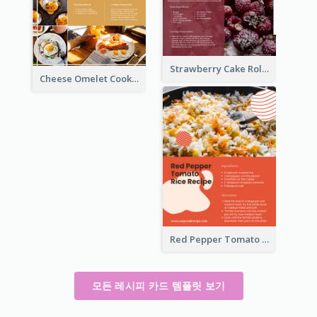
Strawberry Cake Roll Recipe Card
Cheese Omelet Cooking Recipe Card
Red Pepper Tomato Rice Recipe Card
모든 레시피 카드 템플릿 보기