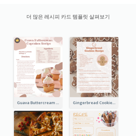
더 많은 레시피 카드 템플릿 살펴보기
Guava Buttercream Cupcake Cards Recipe Card
Gingerbread Cookies Recipe Card