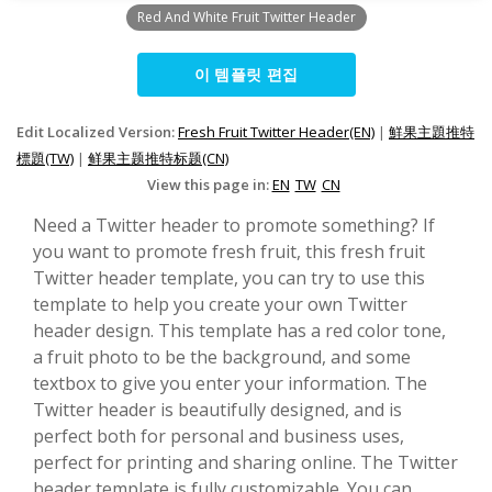
Red And White Fruit Twitter Header
이 템플릿 편집
Edit Localized Version:
Fresh Fruit Twitter Header(EN)
|
鮮果主題推特
標題(TW)
|
鲜果主题推特标题(CN)
View this page in:
EN
TW
CN
Need a Twitter header to promote something? If
you want to promote fresh fruit, this fresh fruit
Twitter header template, you can try to use this
template to help you create your own Twitter
header design. This template has a red color tone,
a fruit photo to be the background, and some
textbox to give you enter your information. The
Twitter header is beautifully designed, and is
perfect both for personal and business uses,
perfect for printing and sharing online. The Twitter
header template is fully customizable. You can