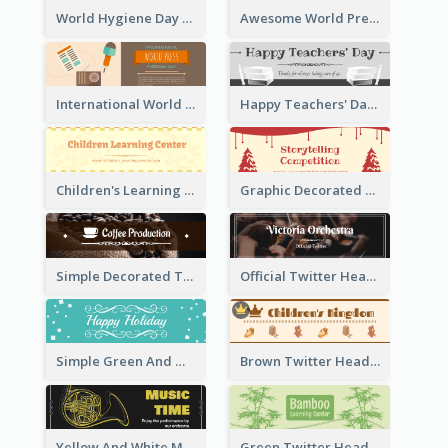
World Hygiene Day Promotion Twitter Header
Awesome World Press Freedom Day Twitter Header
International World Press Freedom Day Twitter Header
Happy Teachers' Day Twitter Header With Decorations Of Books
Children's Learning Center Twitter Header In Orange Colour Tone
Graphic Decorated Twitter Header About Storytelling Competition
Simple Decorated Twitter Header About Coffee
Official Twitter Header Of Orchestra
Simple Green And White Twitter Header With Theme Of Holiday
Brown Twitter Header Created For Toy Store
Yellow And White Music Instrument Twitter Header About Orchestra Performance
Green Twitter Header With Bamboo Decoration