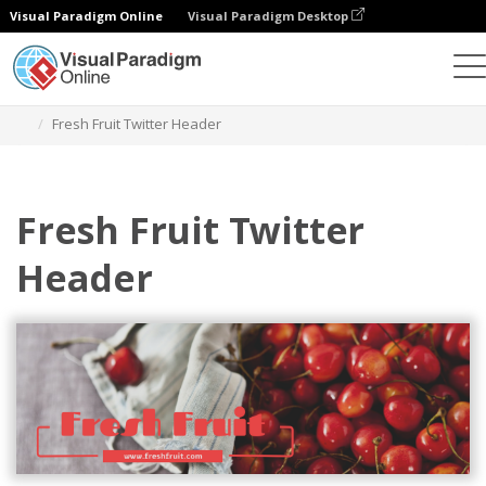
Visual Paradigm Online
Visual Paradigm Desktop
그래픽 디자인 도구
템플릿
트위터 헤더
Fresh Fruit Twitter Header
Fresh Fruit Twitter
Header