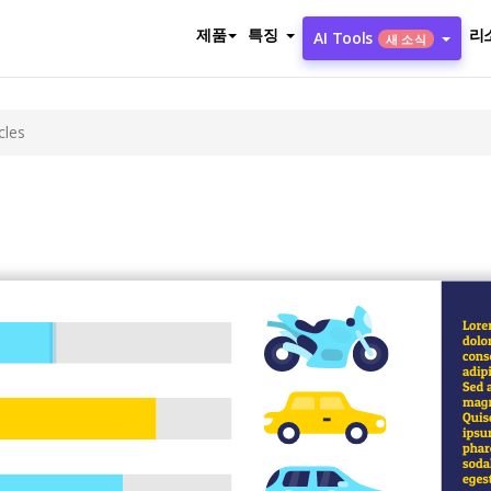
제품
특징
리
AI Tools
새 소식
cles