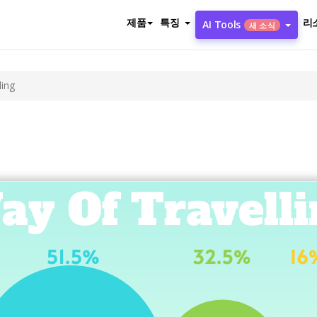
제품
특징
리
AI Tools
새 소식
ling