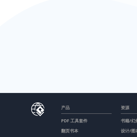
产品
资源
PDF 工具套件
书籍/幻
翻页书本
设计/图