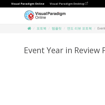
Visual Paradigm Online
Visual Paradigm Desktop
포토북
템플릿
연도 리뷰 포토북
Even
Event Year in Review