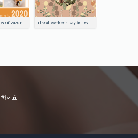
Special Moments Of 2020 Photo Book
Floral Mother's Day in Review Photo Book
직하세요.