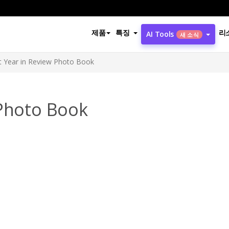
제품
특징
리
AI Tools
새 소식
t Year in Review Photo Book
 Photo Book