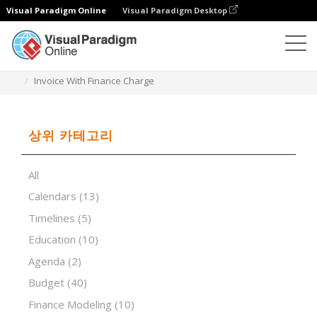
Visual Paradigm Online
Visual Paradigm Desktop
스프레드시트 편집기
템플릿
Invoice With Finance Charge
상위 카테고리
All
Calendars
(13)
Timelines
(5)
Education
(10)
Agenda
(2)
Budget
(40)
Finance Modeling
(10)