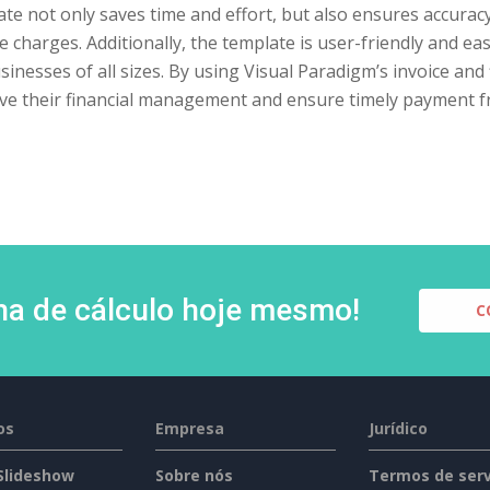
te not only saves time and effort, but also ensures accuracy
e charges. Additionally, the template is user-friendly and eas
sinesses of all sizes. By using Visual Paradigm’s invoice an
ve their financial management and ensure timely payment 
lha de cálculo hoje mesmo!
C
os
Empresa
Jurídico
 Slideshow
Sobre nós
Termos de serv