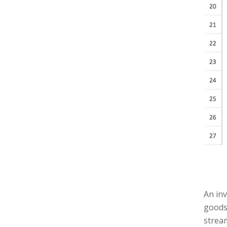
An in
goods 
stream