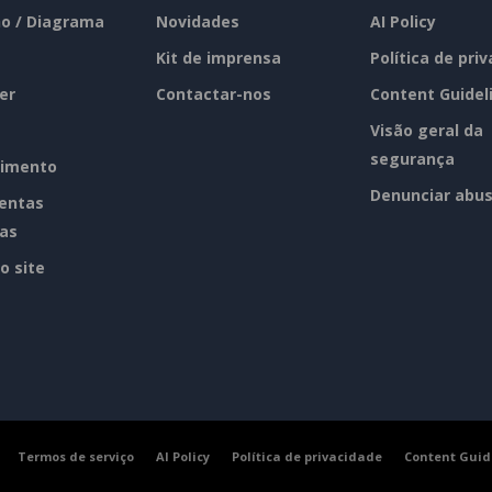
o / Diagrama
Novidades
AI Policy
Kit de imprensa
Política de pri
er
Contactar-nos
Content Guidel
Visão geral da
segurança
imento
Denunciar abu
entas
tas
o site
Termos de serviço
AI Policy
Política de privacidade
Content Guid