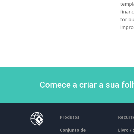
templa
financ
for bu
impro
Comece a criar a sua fo
Produtos
Recurs
Conjunto de
Livro /