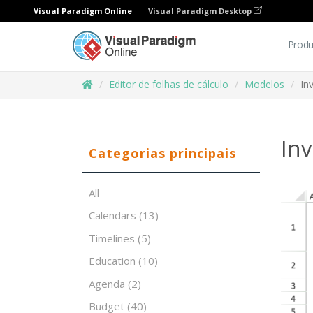
Visual Paradigm Online
Visual Paradigm Desktop
Produ
Editor de folhas de cálculo
Modelos
In
In
Categorias principais
All
Calendars
(13)
Timelines
(5)
Education
(10)
Agenda
(2)
Budget
(40)