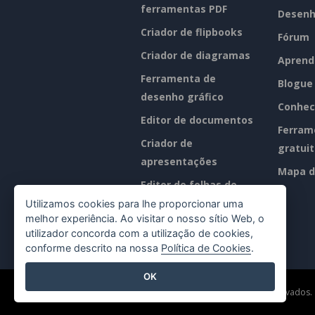
ferramentas PDF
Desenh
Criador de flipbooks
Fórum
Criador de diagramas
Aprend
Ferramenta de
Blogue
desenho gráfico
Conhec
Editor de documentos
Ferram
Criador de
gratui
apresentações
Mapa d
Editor de folhas de
cálculo
Utilizamos cookies para lhe proporcionar uma
melhor experiência. Ao visitar o nosso sítio Web, o
Preços
utilizador concorda com a utilização de cookies,
conforme descrito na nossa
Política de Cookies
.
OK
©2026 by Visual Paradigm. Todos os direitos reservados.