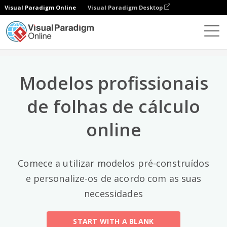
Visual Paradigm Online
Visual Paradigm Desktop
Categorias principais
×
Editor de folhas de cálculo
Modelos
All
Modelos profissionais
Calendars
(13)
de folhas de cálculo
Timelines
(5)
online
Education
(10)
Agenda
(2)
Comece a utilizar modelos pré-construídos
e personalize-os de acordo com as suas
Budget
(40)
necessidades
Finance Modeling
(10)
START WITH A BLANK
Invoices
(17)