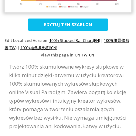
EDYTUJ TEN SZABLON
Edit Localized Version:
100% Stacked Bar Chart(EN)
|
100%堆疊條形
圖(TW)
|
100%堆叠条形图(CN)
View this page in:
EN
TW
CN
Twórz 100% skumulowane wykresy słupkowe w
kilka minut dzięki łatwemu w użyciu kreatorowi
100% skumulowanych wykresów słupkowych
online Visual Paradigm. Zawiera bogatą kolekcję
typów wykresów i intuicyjny kreator wykresów,
który pomaga w tworzeniu oszałamiających
wykresów bez wysiłku. Nie wymaga umiejętności
projektowania ani kodowania. Łatwy w użyciu.