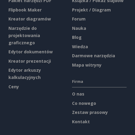
Pakiet narzędzi PDF
Książka / Pokaz slajdów
Flipbook Maker
Projekt / Diagram
Kreator diagramów
Forum
Narzędzie do
Nauka
projektowania
Blog
graficznego
Wiedza
Edytor dokumentów
Darmowe narzędzia
Kreator prezentacji
Mapa witryny
Edytor arkuszy
kalkulacyjnych
Firma
Ceny
O nas
Co nowego
Zestaw prasowy
Kontakt