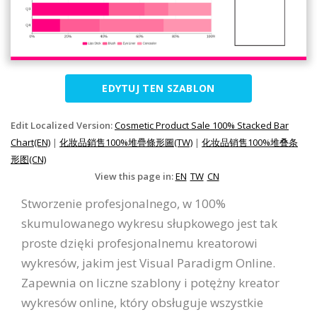
EDYTUJ TEN SZABLON
Edit Localized Version:
Cosmetic Product Sale 100% Stacked Bar
Chart(EN)
|
化妝品銷售100%堆疊條形圖(TW)
|
化妆品销售100%堆叠条
形图(CN)
View this page in:
EN
TW
CN
Stworzenie profesjonalnego, w 100%
skumulowanego wykresu słupkowego jest tak
proste dzięki profesjonalnemu kreatorowi
wykresów, jakim jest Visual Paradigm Online.
Zapewnia on liczne szablony i potężny kreator
wykresów online, który obsługuje wszystkie