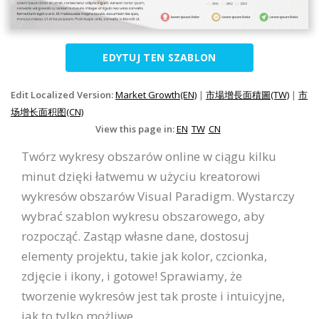
EDYTUJ TEN SZABLON
Edit Localized Version:
Market Growth(EN)
|
市場增長面積圖(TW)
|
市
场增长面积图(CN)
View this page in:
EN
TW
CN
Twórz wykresy obszarów online w ciągu kilku
minut dzięki łatwemu w użyciu kreatorowi
wykresów obszarów Visual Paradigm. Wystarczy
wybrać szablon wykresu obszarowego, aby
rozpocząć. Zastąp własne dane, dostosuj
elementy projektu, takie jak kolor, czcionka,
zdjęcie i ikony, i gotowe! Sprawiamy, że
tworzenie wykresów jest tak proste i intuicyjne,
jak to tylko możliwe.