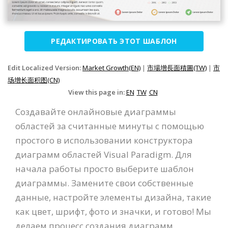
РЕДАКТИРОВАТЬ ЭТОТ ШАБЛОН
Edit Localized Version:
Market Growth(EN)
|
市場增長面積圖(TW)
|
市
场增长面积图(CN)
View this page in:
EN
TW
CN
Создавайте онлайновые диаграммы
областей за считанные минуты с помощью
простого в использовании конструктора
диаграмм областей Visual Paradigm. Для
начала работы просто выберите шаблон
диаграммы. Замените свои собственные
данные, настройте элементы дизайна, такие
как цвет, шрифт, фото и значки, и готово! Мы
делаем процесс создания диаграмм