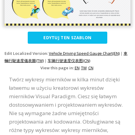
EDYTUJ TEN SZABLON
Edit Localized Version:
Vehicle Driving Speed Gauge Chart(EN)
|
車
輛行駛速度儀表圖(TW)
|
车辆行驶速度仪表图(CN)
View this page in:
EN
TW
CN
Twórz wykresy mierników w kilka minut dzięki
łatwemu w użyciu kreatorowi wykresów
mierników Visual Paradigm. Ciesz się łatwym
dostosowywaniem i projektowaniem wykresów.
Nie są wymagane żadne umiejętności
projektowania ani kodowania. Obsługiwane są
różne typy wykresów: wykresy mierników,