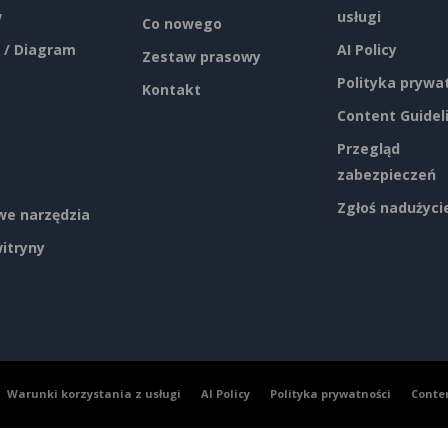
w
usługi
Co nowego
 / Diagram
AI Policy
Zestaw prasowy
Polityka prywa
Kontakt
Content Guidel
Przegląd
zabezpieczeń
Zgłoś nadużyci
e narzędzia
itryny
Warunki korzystania z usługi
AI Policy
Polityka prywatności
Conte