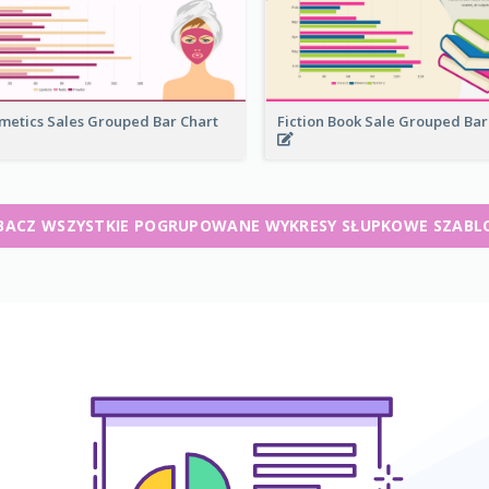
metics Sales Grouped Bar Chart
Fiction Book Sale Grouped Bar
BACZ WSZYSTKIE POGRUPOWANE WYKRESY SŁUPKOWE SZABL