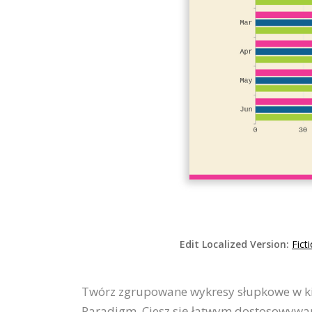
Edit Localized Version:
Fict
Twórz zgrupowane wykresy słupkowe w ki
Paradigm. Ciesz się łatwym dostosowywa