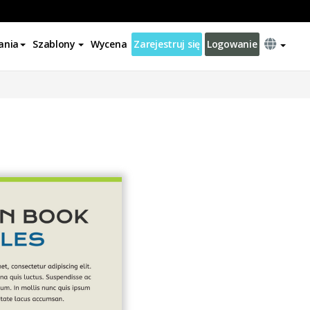
ania
Szablony
Wycena
Zarejestruj się
Logowanie