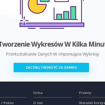
Tworzenie Wykresów W Kilka Minu
Przekształcanie Danych W Imponujące Wykresy
ZACZNIJ TWORZYĆ ZA DARMO
Firma
Prawny
 / Pokaz
O nas
Warunki korzys