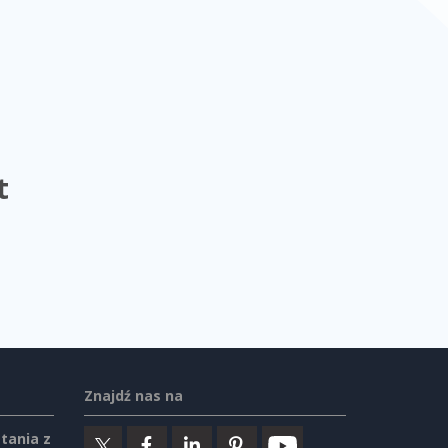
t
Znajdź nas na
tania z