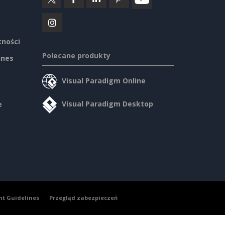
tności
Polecane produkty
ines
Visual Paradigm Online
Visual Paradigm Desktop
e
nt Guidelines
Przegląd zabezpieczeń