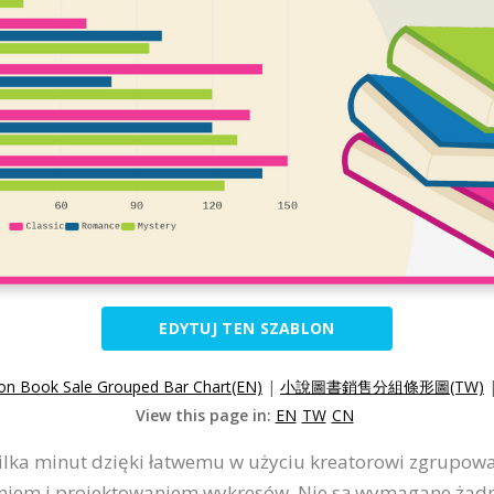
EDYTUJ TEN SZABLON
ion Book Sale Grouped Bar Chart(EN)
|
小說圖書銷售分組條形圖(TW)
View this page in:
EN
TW
CN
lka minut dzięki łatwemu w użyciu kreatorowi zgrupow
niem i projektowaniem wykresów. Nie są wymagane żadn