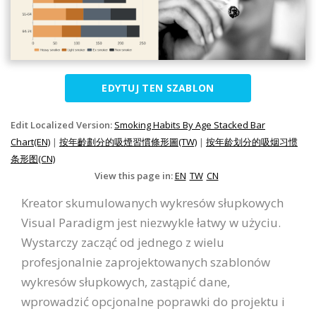
EDYTUJ TEN SZABLON
Edit Localized Version:
Smoking Habits By Age Stacked Bar
Chart(EN)
|
按年齡劃分的吸煙習慣條形圖(TW)
|
按年龄划分的吸烟习惯
条形图(CN)
View this page in:
EN
TW
CN
Kreator skumulowanych wykresów słupkowych
Visual Paradigm jest niezwykle łatwy w użyciu.
Wystarczy zacząć od jednego z wielu
profesjonalnie zaprojektowanych szablonów
wykresów słupkowych, zastąpić dane,
wprowadzić opcjonalne poprawki do projektu i