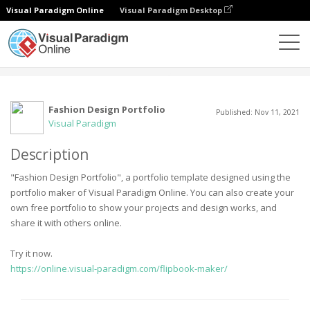
Visual Paradigm Online
Visual Paradigm Desktop
Społeczność
Użytkownik
Fashion Design Portfolio
Published: Nov 11, 2021
Visual Paradigm
Description
"Fashion Design Portfolio", a portfolio template designed using the
portfolio maker of Visual Paradigm Online. You can also create your
own free portfolio to show your projects and design works, and
share it with others online.
Try it now.
https://online.visual-paradigm.com/flipbook-maker/