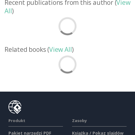
Recent publications from this author (
View
All
)
Related books (
View All
)
Produkt
Zasoby
Pakiet narzędzi PDF
Książka / Pokaz slajdów