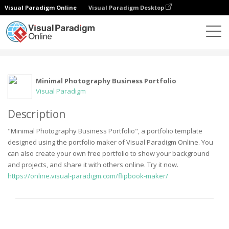
Visual Paradigm Online
Visual Paradigm Desktop
社區
用戶
Minimal Photography Business Portfolio
Visual Paradigm
Description
"Minimal Photography Business Portfolio", a portfolio template
designed using the portfolio maker of Visual Paradigm Online. You
can also create your own free portfolio to show your background
and projects, and share it with others online. Try it now.
https://online.visual-paradigm.com/flipbook-maker/