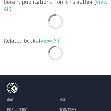
Recent publications from this author (
View
All
)
Related books (
View All
)
產品
資源
PDF 工具套件
書籍/幻燈片