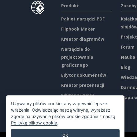
Produkt
Zasoby
Pakiet narzędzi PDF
Książka
slajdó
Flipbook Maker
Projekt
Kreator diagramów
Forum
Narzędzie do
projektowania
Nauka
graficznego
Blog
Edytor dokumentów
Wiedza
Kreator prezentacji
Darmow
Edytor arkuszy
Mapa w
kalkulacyjnych
Używamy plików cookie, aby zapewnić lepsze
wrażenia. Odwiedzając naszą witrynę, wyrażasz
Ceny
zgodę na używanie plików cookie zgodnie z naszą
Polityką plików cookie
.
OK