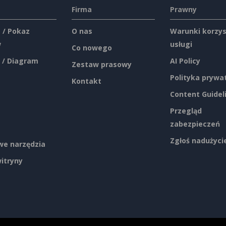
Firma
Prawny
 / Pokaz
O nas
Warunki korzys
w
usługi
Co nowego
 / Diagram
AI Policy
Zestaw prasowy
Polityka prywa
Kontakt
Content Guidel
Przegląd
zabezpieczeń
Zgłoś nadużyci
e narzędzia
itryny