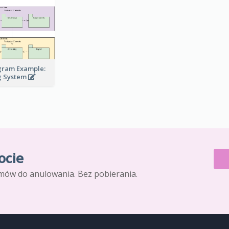
gram Example:
ng System
ocie
mów do anulowania. Bez pobierania.