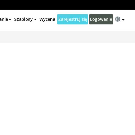
ania
Szablony
Wycena
Zarejestruj się
Logowanie