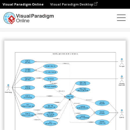
Visual Paradigm Online
Visual Paradigm Desktop
Społeczność
Udostępnij