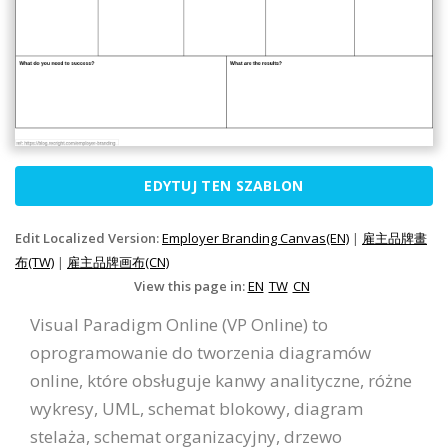
EDYTUJ TEN SZABLON
Edit Localized Version:
Employer Branding Canvas(EN)
|
雇主品牌畫
布(TW)
|
雇主品牌画布(CN)
View this page in:
EN
TW
CN
Visual Paradigm Online (VP Online) to
oprogramowanie do tworzenia diagramów
online, które obsługuje kanwy analityczne, różne
wykresy, UML, schemat blokowy, diagram
stelaża, schemat organizacyjny, drzewo