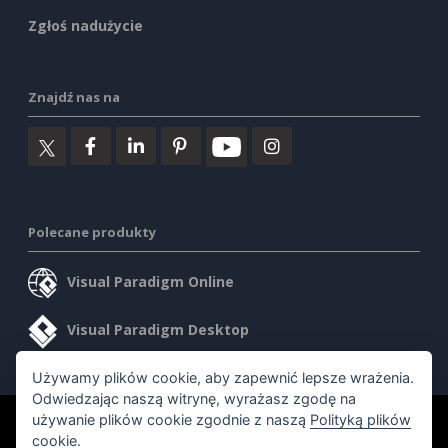
Zgłoś nadużycie
Znajdź nas na
Polecane produkty
Visual Paradigm Online
Visual Paradigm Desktop
Używamy plików cookie, aby zapewnić lepsze wrażenia.
Odwiedzając naszą witrynę, wyrażasz zgodę na
używanie plików cookie zgodnie z naszą
Polityką plików
©2026 by Visual Paradigm. Wszelkie prawa zastrzeżone.
cookie
.