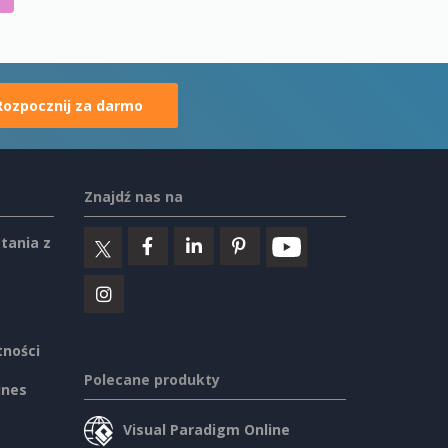
Rozpocznij za darmo
Znajdź nas na
tania z
tności
Polecane produkty
ines
Visual Paradigm Online