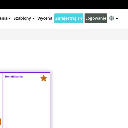
ania
Szablony
Wycena
Zarejestruj się
Logowanie