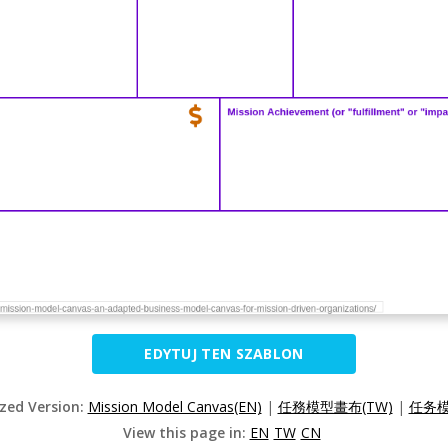
EDYTUJ TEN SZABLON
ized Version:
Mission Model Canvas(EN)
|
任務模型畫布(TW)
|
任务模
View this page in:
EN
TW
CN