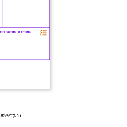
型画布(CN)