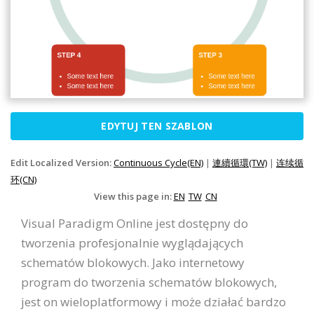
EDYTUJ TEN SZABLON
Edit Localized Version:
Continuous Cycle(EN)
|
連續循環(TW)
|
连续循
环(CN)
View this page in:
EN
TW
CN
Visual Paradigm Online jest dostępny do
tworzenia profesjonalnie wyglądających
schematów blokowych. Jako internetowy
program do tworzenia schematów blokowych,
jest on wieloplatformowy i może działać bardzo