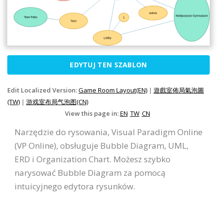
EDYTUJ TEN SZABLON
Edit Localized Version:
Game Room Layout(EN)
|
遊戲室佈局氣泡圖
(TW)
|
游戏室布局气泡图(CN)
View this page in:
EN
TW
CN
Narzędzie do rysowania, Visual Paradigm Online
(VP Online), obsługuje Bubble Diagram, UML,
ERD i Organization Chart. Możesz szybko
narysować Bubble Diagram za pomocą
intuicyjnego edytora rysunków.