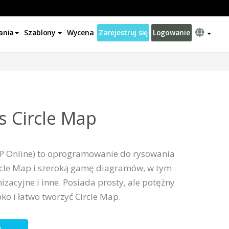
ania
Szablony
Wycena
Zarejestruj się
Logowanie
s Circle Map
VP Online) to oprogramowanie do rysowania
ircle Map i szeroką gamę diagramów, w tym
zacyjne i inne. Posiada prosty, ale potężny
ko i łatwo tworzyć Circle Map.