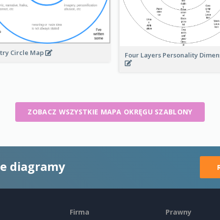
try Circle Map
Four Layers Personality Dime
ZOBACZ WSZYSTKIE MAPA OKRĘGU SZABLONY
ne diagramy
Firma
Prawny