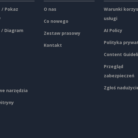
 / Pokaz
O nas
Warunki korzys
w
usługi
Co nowego
 / Diagram
AI Policy
Zestaw prasowy
Polityka prywa
Kontakt
Content Guidel
Przegląd
zabezpieczeń
Zgłoś nadużyci
e narzędzia
itryny