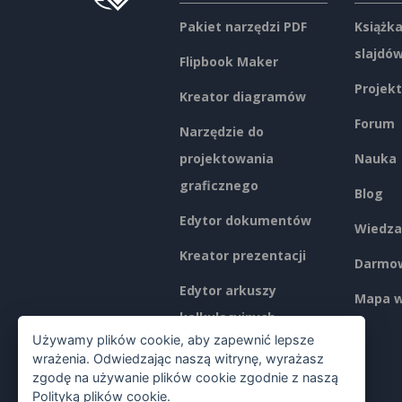
Pakiet narzędzi PDF
Książka
slajdó
Flipbook Maker
Projekt
Kreator diagramów
Forum
Narzędzie do
projektowania
Nauka
graficznego
Blog
Edytor dokumentów
Wiedza
Kreator prezentacji
Darmow
Edytor arkuszy
Mapa w
kalkulacyjnych
Używamy plików cookie, aby zapewnić lepsze
Ceny
wrażenia. Odwiedzając naszą witrynę, wyrażasz
zgodę na używanie plików cookie zgodnie z naszą
Polityką plików cookie
.