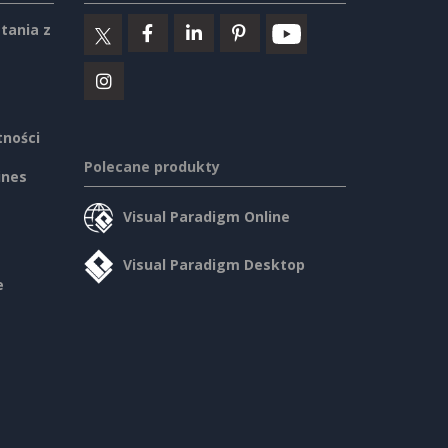
tania z
tności
Polecane produkty
ines
Visual Paradigm Online
Visual Paradigm Desktop
e