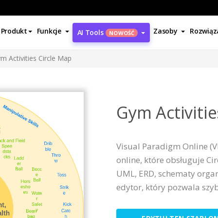
Produkt
Funkcje
Zasoby
Rozwiąz
AI Tools
NOWOŚĆ
m Activities Circle Map
Gym Activitie
Visual Paradigm Online (
online, które obsługuje C
UML, ERD, schematy organi
edytor, który pozwala szyb