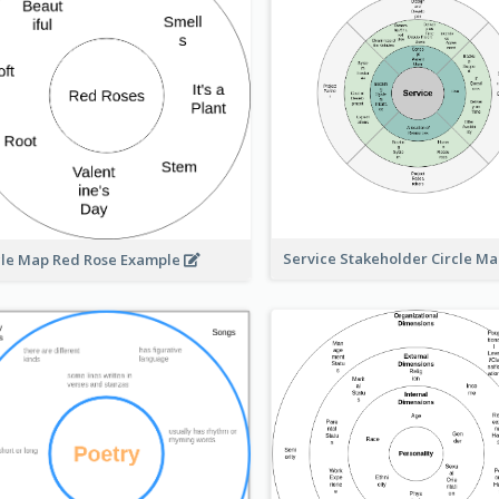
Service Stakeholder Circle M
cle Map Red Rose Example