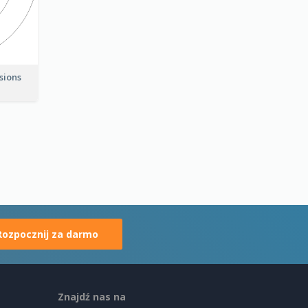
nsions
Rozpocznij za darmo
Znajdź nas na