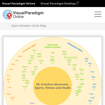
Visual Paradigm Online
Visual Paradigm Desktop
Диаграммы
Шаблоны
Карта круга
Gym Activities Circle Map