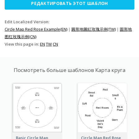
РЕДАКТИРОВАТЬ ЭТОТ ШАБЛОН
Edit Localized Version:
Circle Map Red Rose Example(EN)
|
圓形地圖紅玫瑰示例(TW)
|
圆形地
图红玫瑰示例(CN)
View this page in:
EN
TW
CN
Посмотреть больше шаблонов Карта круга
Basic Circle Map
Circle Map Red Rose