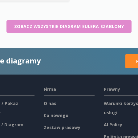
ZOBACZ WSZYSTKIE DIAGRAM EULERA SZABLONY
ne diagramy
Firma
Prawny
 / Pokaz
O nas
Warunki korzys
w
usługi
Co nowego
 / Diagram
AI Policy
Zestaw prasowy
Polityka prywa