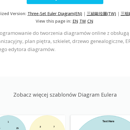
lized Version:
Three-Set Euler Diagram(EN)
|
三組歐拉圖(TW)
|
三组
View this page in:
EN
TW
CN
programowanie do tworzenia diagramów online z obsługą 
izacyjny, plan piętra, szkielet, drzewo genealogiczne, 
nego edytora diagramów.
Zobacz więcej szablonów Diagram Eulera