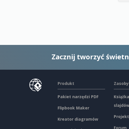
Zacznij tworzyć świet
Produkt
Zasoby
Pakiet narzędzi PDF
Książka
slajdó
Flipbook Maker
Projekt
Kreator diagramów
Forum