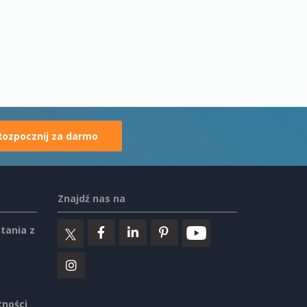
Rozpocznij za darmo
Znajdź nas na
tania z
tności