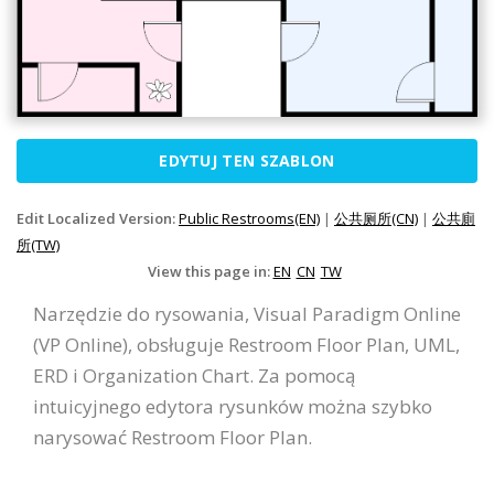
EDYTUJ TEN SZABLON
Edit Localized Version:
Public Restrooms(EN)
|
公共厕所(CN)
|
公共廁
所(TW)
View this page in:
EN
CN
TW
Narzędzie do rysowania, Visual Paradigm Online
(VP Online), obsługuje Restroom Floor Plan, UML,
ERD i Organization Chart. Za pomocą
intuicyjnego edytora rysunków można szybko
narysować Restroom Floor Plan.