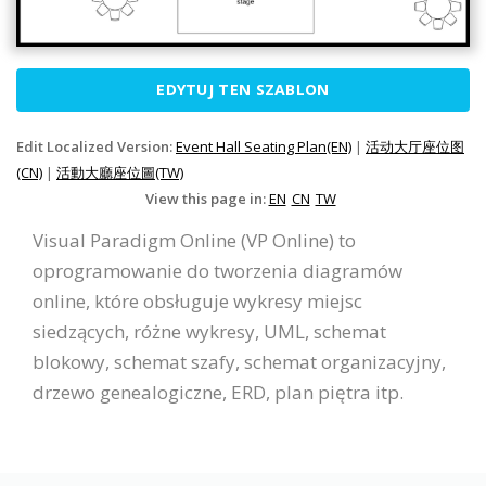
EDYTUJ TEN SZABLON
Edit Localized Version:
Event Hall Seating Plan(EN)
|
活动大厅座位图
(CN)
|
活動大廳座位圖(TW)
View this page in:
EN
CN
TW
Visual Paradigm Online (VP Online) to
oprogramowanie do tworzenia diagramów
online, które obsługuje wykresy miejsc
siedzących, różne wykresy, UML, schemat
blokowy, schemat szafy, schemat organizacyjny,
drzewo genealogiczne, ERD, plan piętra itp.