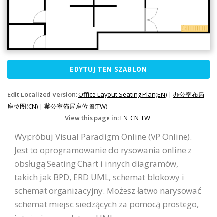
EDYTUJ TEN SZABLON
Edit Localized Version:
Office Layout Seating Plan(EN)
|
办公室布局
座位图(CN)
|
辦公室佈局座位圖(TW)
View this page in:
EN
CN
TW
Wypróbuj Visual Paradigm Online (VP Online).
Jest to oprogramowanie do rysowania online z
obsługą Seating Chart i innych diagramów,
takich jak BPD, ERD UML, schemat blokowy i
schemat organizacyjny. Możesz łatwo narysować
schemat miejsc siedzących za pomocą prostego,