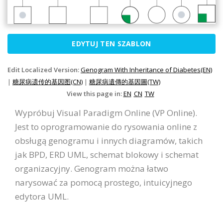
EDYTUJ TEN SZABLON
Edit Localized Version:
Genogram With Inheritance of Diabetes(EN)
|
糖尿病遗传的基因图(CN)
|
糖尿病遺傳的基因圖(TW)
View this page in:
EN
CN
TW
Wypróbuj Visual Paradigm Online (VP Online).
Jest to oprogramowanie do rysowania online z
obsługą genogramu i innych diagramów, takich
jak BPD, ERD UML, schemat blokowy i schemat
organizacyjny. Genogram można łatwo
narysować za pomocą prostego, intuicyjnego
edytora UML.