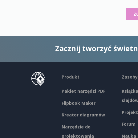
Z
Zacznij tworzyć świet
Produkt
Zasoby
Pakiet narzędzi PDF
Książka
slajdó
Flipbook Maker
Projekt
Kreator diagramów
Forum
Narzędzie do
projektowania
Nauka