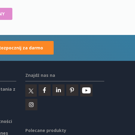
NY
Rozpocznij za darmo
Znajdź nas na
tania z
tności
Polecane produkty
ines