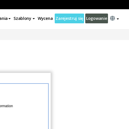
ania
Szablony
Wycena
Zarejestruj się
Logowanie