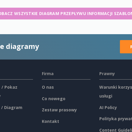
OBACZ WSZYSTKIE DIAGRAM PRZEPŁYWU INFORMACJI SZABLO
ne diagramy
Firma
Prawny
 / Pokaz
O nas
Warunki korzys
w
usługi
Co nowego
 / Diagram
AI Policy
Zestaw prasowy
Polityka prywa
Kontakt
Content Guidel