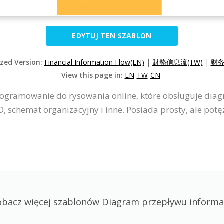
EDYTUJ TEN SZABLON
ized Version:
Financial Information Flow(EN)
|
財務信息流(TW)
|
财务
View this page in:
EN
TW
CN
rogramowanie do rysowania online, które obsługuje diag
chemat organizacyjny i inne. Posiada prosty, ale potęż
obacz więcej szablonów Diagram przepływu informac