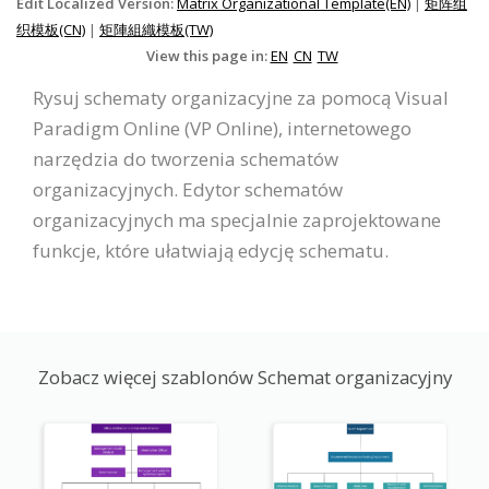
Edit Localized Version:
Matrix Organizational Template(EN)
|
矩阵组
织模板(CN)
|
矩陣組織模板(TW)
View this page in:
EN
CN
TW
Rysuj schematy organizacyjne za pomocą Visual
Paradigm Online (VP Online), internetowego
narzędzia do tworzenia schematów
organizacyjnych. Edytor schematów
organizacyjnych ma specjalnie zaprojektowane
funkcje, które ułatwiają edycję schematu.
Zobacz więcej szablonów Schemat organizacyjny