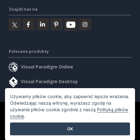
Znajdź nas na
Polecane produkty
Visual Paradigm Online
Visual Paradigm Desktop
Używamy plików cookie, aby zapewnić lepsze wrażenia.
Odwiedzając naszą witrynę, wyrażasz zgodę na
używanie plików cookie zgodnie z naszą
Polityką plików
©2026 by Visual Paradigm. Wszelkie prawa zastrzeżone.
cookie
.
Warunki korzystania z usługi
AI Policy
OK
Polityka prywatności
Content Guidelines