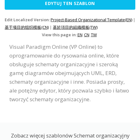
EDYTUJ TEN SZABLON
Edit Localized Version:
Project-Based Organizational Template(EN)
|
基于项目的组织模板(CN)
|
基於項目的組織模板(TW)
View this page in:
EN
CN
TW
Visual Paradigm Online (VP Online) to
oprogramowanie do rysowania online, które
obsługuje schematy organizacyjne i szeroką
gamę diagramów obejmujących UML, ERD,
schematy organizacyjne i inne. Posiada prosty,
ale potężny edytor, który pozwala szybko i łatwo
tworzyć schematy organizacyjne.
Zobacz więcej szablonów Schemat organizacyjny